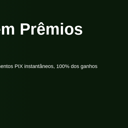
em Prêmios
amentos PIX instantâneos, 100% dos ganhos