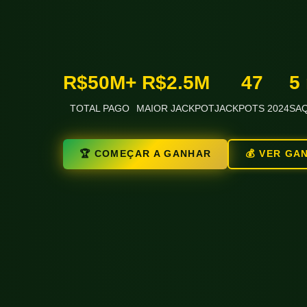
R$50M+
R$2.5M
47
5
TOTAL PAGO
MAIOR JACKPOT
JACKPOTS 2024
SAQ
🏆 COMEÇAR A GANHAR
💰 VER G