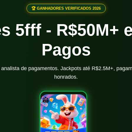
🏆 GANHADORES VERIFICADOS 2026
s 5fff - R$50M+ 
Pagos
elo analista de pagamentos. Jackpots até R$2.5M+, pag
honrados.