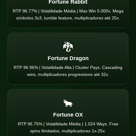
Fortune Rabbit
RTP 96.77% | Volatilidade Média | Max Win 5.000x. Mega
símbolos 3x3, tumble feature, multiplicadores até 25x.
🐉
Fortune Dragon
RTP 96.96% | Volatilidade Alta | Cluster Pays. Cascading
wins, multiplicadores progressivos até 32x.
🐂
Fortune OX
RTP 96.75% | Volatilidade Média | 1.024 Ways. Free
spins ilimitados, multiplicadores 1x-25x.