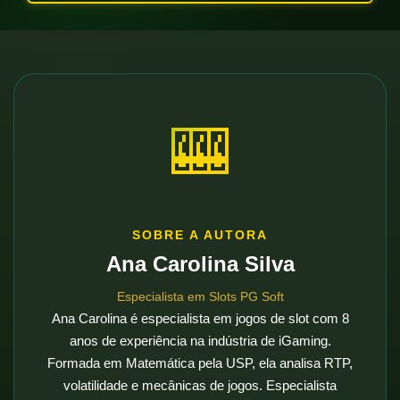
🏆 Plataforma
Plataforma
Bet
🎰
Win
APP
SOBRE A AUTORA
Ana Carolina Silva
📱 Download
Especialista em Slots PG Soft
APK
Ana Carolina é especialista em jogos de slot com 8
anos de experiência na indústria de iGaming.
Download
Formada em Matemática pela USP, ela analisa RTP,
volatilidade e mecânicas de jogos. Especialista