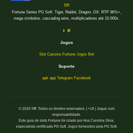
5fff
Fortune Series PG Soft: Tiger, Rabbit, Dragon, OX. RTP 96%+,
mega símbolos, cascading wins, multiplicadores até 10.000x.
📱
📘
Jogos
Slot
Cassino
Fortune
Jogos
Bet
Suporte
apk
app
Telegram
Facebook
© 2026 5fff. Todos os direitos reservados. | +18 | Jogue com
responsabilidade.
Este guia de slots Fortune foi criado por Ana Carolina Silva,
especialista certificada PG Soft. Jogos fornecidos pela PG Soft.