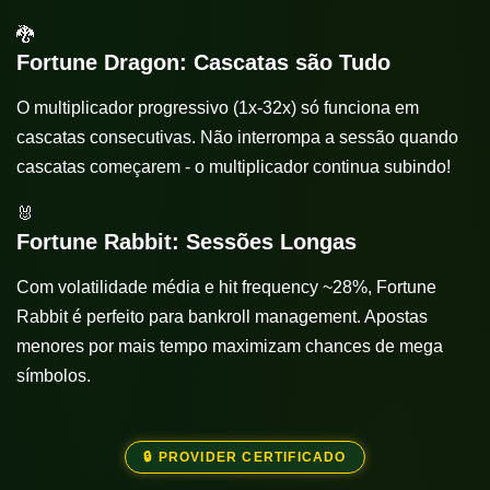
🐉
Fortune Dragon: Cascatas são Tudo
O multiplicador progressivo (1x-32x) só funciona em
cascatas consecutivas. Não interrompa a sessão quando
cascatas começarem - o multiplicador continua subindo!
🐰
Fortune Rabbit: Sessões Longas
Com volatilidade média e hit frequency ~28%, Fortune
Rabbit é perfeito para bankroll management. Apostas
menores por mais tempo maximizam chances de mega
símbolos.
🔒 PROVIDER CERTIFICADO