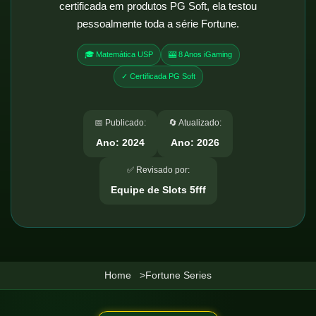
certificada em produtos PG Soft, ela testou
Baixar
pessoalmente toda a série Fortune.
Instalar
🎓 Matemática USP
🎰 8 Anos iGaming
✓ Certificada PG Soft
🌐 Social & Contato
📅 Publicado:
🔄 Atualizado:
📱 Telegram
Ano: 2024
Ano: 2026
✅ Revisado por:
📘 Facebook
Equipe de Slots 5fff
Home
Fortune Series