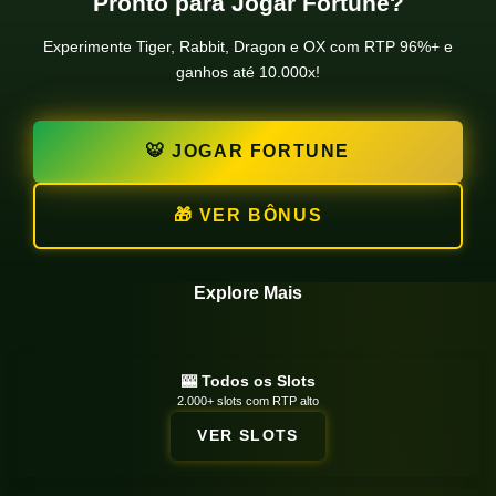
Pronto para Jogar Fortune?
Experimente Tiger, Rabbit, Dragon e OX com RTP 96%+ e
ganhos até 10.000x!
🐯 JOGAR FORTUNE
🎁 VER BÔNUS
Explore Mais
🎰 Todos os Slots
2.000+ slots com RTP alto
VER SLOTS