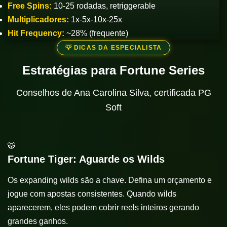
Free Spins:
10-25 rodadas, retriggerable
Multiplicadores:
1x-5x-10x-25x
Hit Frequency:
~28% (frequente)
💡 DICAS DA ESPECIALISTA
Estratégias para Fortune Series
Conselhos de Ana Carolina Silva, certificada PG
Soft
🐯
Fortune Tiger: Aguarde os Wilds
Os expanding wilds são a chave. Defina um orçamento e
jogue com apostas consistentes. Quando wilds
aparecerem, eles podem cobrir reels inteiros gerando
grandes ganhos.