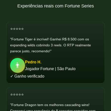
Experiências reais com Fortune Series
⭐⭐⭐⭐⭐
"Fortune Tiger é incrível! Ganhei R$ 8.500 com os
expanding wilds cobrindo 3 reels. O RTP realmente
parece justo, recomendo!"
Pedro H.
👨
Jogador Fortune | São Paulo
✓ Ganho verificado
⭐⭐⭐⭐⭐
"Fortune Dragon tem os melhores cascading wins!
Consegui uma sequência de 8 cascatas seguidas com