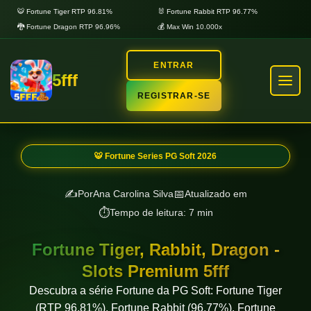
🐯 Fortune Tiger RTP 96.81%
🐰 Fortune Rabbit RTP 96.77%
🐉 Fortune Dragon RTP 96.96%
💰 Max Win 10.000x
ENTRAR
5fff
REGISTRAR-SE
🎰 Jogos
🐯 Fortune Series PG Soft 2026
Slot
✍️
📅
Por
Ana Carolina Silva
Atualizado em
⏱️
Tempo de leitura: 7 min
Cassino
Fortune Tiger, Rabbit, Dragon -
Fortune
Slots Premium 5fff
Descubra a série Fortune da PG Soft: Fortune Tiger
Jogos
(RTP 96.81%), Fortune Rabbit (96.77%), Fortune