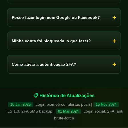
Posso fazer login com Google ou Facebook?
Minha conta foi bloqueada, o que fazer?
Como ativar a autenticação 2FA?
📋 Histórico de Atualizações
10 Jan 2026
Login biométrico, alertas push |
15 Nov 2024
TLS 1.3, 2FA SMS backup |
01 Mar 2024
Login social, 2FA, anti
brute-force