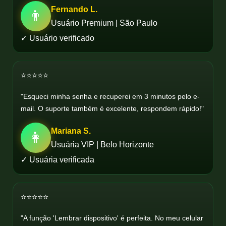
Fernando L.
👨
Usuário Premium | São Paulo
✓ Usuário verificado
⭐⭐⭐⭐⭐
"Esqueci minha senha e recuperei em 3 minutos pelo e-
mail. O suporte também é excelente, respondem rápido!"
Mariana S.
👩
Usuária VIP | Belo Horizonte
✓ Usuária verificada
⭐⭐⭐⭐⭐
"A função 'Lembrar dispositivo' é perfeita. No meu celular