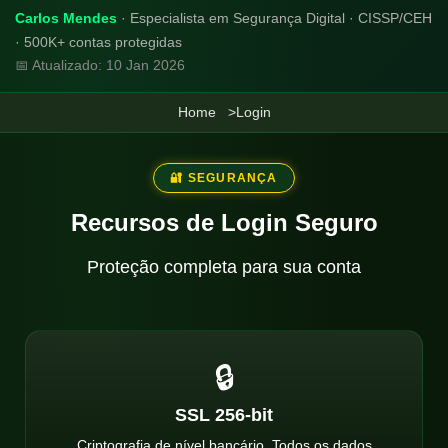
🏆 Plataforma
Carlos Mendes
·
Especialista em Segurança Digital
· CISSP/CEH
· 500K+ contas protegidas
Plataforma
📅 Atualizado: 10 Jan 2026
Home
Login
Bet
Win
🔐 SEGURANÇA
Recursos de Login Seguro
APP
Proteção completa para sua conta
📱 Download
APK
🔒
Download
SSL 256-bit
Criptografia de nível bancário. Todos os dados