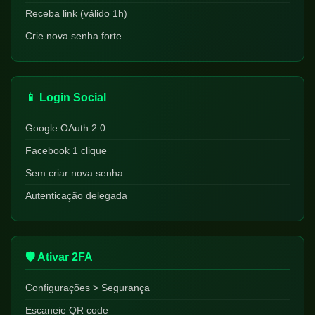
Receba link (válido 1h)
Crie nova senha forte
📱 Login Social
Google OAuth 2.0
Facebook 1 clique
Sem criar nova senha
Autenticação delegada
🛡️ Ativar 2FA
Configurações > Segurança
Escaneie QR code