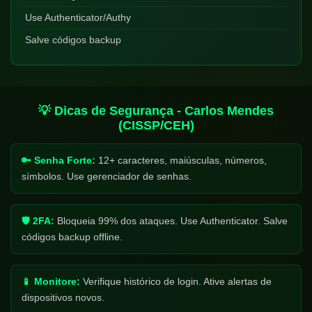
Use Authenticator/Authy
Salve códigos backup
💡 Dicas de Segurança - Carlos Mendes
(CISSP/CEH)
🔑 Senha Forte:
12+ caracteres, maiúsculas, números,
símbolos. Use gerenciador de senhas.
🛡️ 2FA:
Bloqueia 99% dos ataques. Use Authenticator. Salve
códigos backup offline.
📱 Monitore:
Verifique histórico de login. Ative alertas de
dispositivos novos.